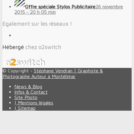
Offre spéciale Stylos Publicitaire
26 novembre
2015 - 20 h 05 min
Egalement sur les réseaux !
Hébergé
chez o2switch
© Copyright -
Stéphane Vendran ∣ Graphiste &
Photographe Auteur à Montélimar
News & Blog
Infos & Contact
Site Photo
| Mentions légales
| Sitemap