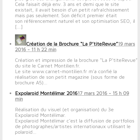
Cela faisait déjà env. 3 ans et demi que le site
existait, il avait besoin d’un petit rafraîchissement
mais pas seulement. Son déficit premier était
son référencement naturel et son optimisation SEO, il
[…]
Création de la Brochure “La P’titeRevue”
19 mars
2016 - 11 h 22 min
Création et impression de la brochure “La P’titeRevue”
du site le Carnet Montilien.fr.
Le site www.carnet-montilien.fr m’a confié la
réalisation de son petit magazine (sous forme de
brochure A5)…
Expolaroid Montélimar 2016
17 mars 2016 - 15 h 09
min
Réalisation du visuel (et organisation) du 3e
Expolaroid Montélimar.
Expolaroid Montélimar c’est la diffusion de portfolios
de photographes/artistes internationaux utilisant le
polaroid…