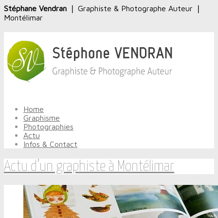
Stéphane Vendran
❘ Graphiste & Photographe Auteur ❘
Montélimar
Home
Graphisme
Photographies
Actu
Infos & Contact
Actu d’un graphiste à Montélimar